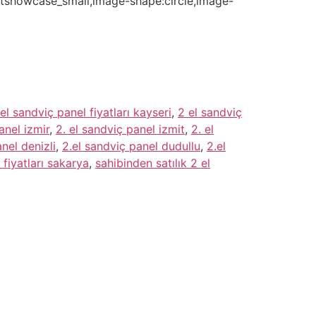
e:ttshowcase_small,image-shape:circle,image-
el sandviç panel fiyatları kayseri
,
2 el sandviç
anel izmir
,
2. el sandviç panel izmit
,
2. el
nel denizli
,
2.el sandviç panel dudullu
,
2.el
 fiyatları sakarya
,
sahibinden satılık 2 el