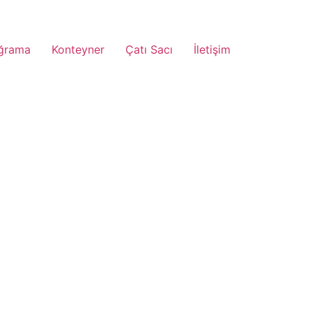
ğrama
Konteyner
Çatı Sacı
İletişim