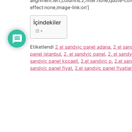
alignment:left,columns:2,filter:none,quote-co
effect:none,image-link:on’]
İçindekiler
Etiketlendi
2 el sandviç panel adana
,
2 el sand
panel istanbul
,
2. el sandviç panel
,
2. el sand
sandviç panel kocaeli
,
2.el sandviç p
,
2.el sa
sandviç panel fiyat
,
2.el sandviç panel fiyatla
sandviç panel ankara
Subscribe