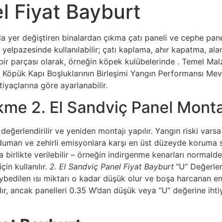
l Fiyat Bayburt
a yer değiştiren binalardan çıkma çatı paneli ve cephe panel
yelpazesinde kullanılabilir; çatı kaplama, ahır kapatma, ala
bir parçası olarak, örneğin köpek kulübelerinde . Temel Mal
 Köpük Kapı Boşluklarının Birleşimi Yangın Performansı Me
tiyaçlarına göre ayarlanabilir.
me 2. El Sandviç Panel Montajı
değerlendirilir ve yeniden montajı yapılır. Yangın riski varsa
duman ve zehirli emisyonlara karşı en üst düzeyde koruma s
la birlikte verilebilir – örneğin indirgenme kenarları normal
çin kullanılır.
2. El Sandviç Panel Fiyat Bayburt
“U” Değerler
ybedilen ısı miktarı o kadar düşük olur ve boşa harcanan ene
r, ancak panelleri 0.35 W’dan düşük veya “U” değerine ihti