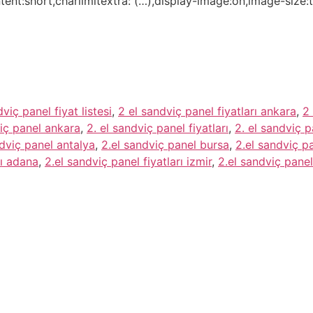
ntent:short,charlimitextra: (…),display-image:on,image-siz
viç panel fiyat listesi
,
2 el sandviç panel fiyatları ankara
,
2 
viç panel ankara
,
2. el sandviç panel fiyatları
,
2. el sandviç p
ndviç panel antalya
,
2.el sandviç panel bursa
,
2.el sandviç pa
rı adana
,
2.el sandviç panel fiyatları izmir
,
2.el sandviç panel