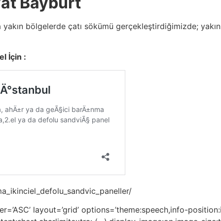
yat Bayburt
 yakın bölgelerde çatı sökümü gerçekleştirdiğimizde; yakın
l İçin :
a_ikinciel_defolu_sandvic_paneller/
=’ASC’ layout=’grid’ options=’theme:speech,info-position:i