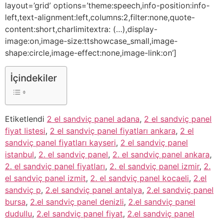
layout=’grid’ options=’theme:speech,info-position:info-
left,text-alignment:left,columns:2,filter:none,quote-
content:short,charlimitextra: (…),display-
image:on,image-size:ttshowcase_small,image-
shape:circle,image-effect:none,image-link:on’]
İçindekiler
Etiketlendi
2 el sandviç panel adana
,
2 el sandviç panel
fiyat listesi
,
2 el sandviç panel fiyatları ankara
,
2 el
sandviç panel fiyatları kayseri
,
2 el sandviç panel
istanbul
,
2. el sandviç panel
,
2. el sandviç panel ankara
,
2. el sandviç panel fiyatları
,
2. el sandviç panel izmir
,
2.
el sandviç panel izmit
,
2. el sandviç panel kocaeli
,
2.el
sandviç p
,
2.el sandviç panel antalya
,
2.el sandviç panel
bursa
,
2.el sandviç panel denizli
,
2.el sandviç panel
dudullu
,
2.el sandviç panel fiyat
,
2.el sandviç panel