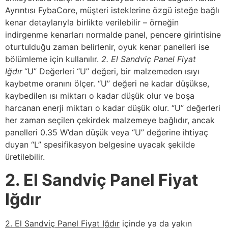
Ayrıntısı FybaCore, müşteri isteklerine özgü isteğe bağlı
kenar detaylarıyla birlikte verilebilir – örneğin
indirgenme kenarları normalde panel, pencere girintisine
oturtulduğu zaman belirlenir, oyuk kenar panelleri ise
bölümleme için kullanılır.
2. El Sandviç Panel Fiyat
Iğdır
“U” Değerleri “U” değeri, bir malzemeden ısıyı
kaybetme oranını ölçer. “U” değeri ne kadar düşükse,
kaybedilen ısı miktarı o kadar düşük olur ve boşa
harcanan enerji miktarı o kadar düşük olur. “U” değerleri
her zaman seçilen çekirdek malzemeye bağlıdır, ancak
panelleri 0.35 W’dan düşük veya “U” değerine ihtiyaç
duyan “L” spesifikasyon belgesine uyacak şekilde
üretilebilir.
2. El Sandviç Panel Fiyat
Iğdır
2. El Sandviç Panel Fiyat Iğdır
içinde ya da yakın