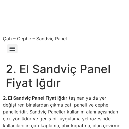
Çatı – Cephe – Sandviç Panel
Çıkma – Defolu – İkinci El – 2. El Sandviç Panel Fiyatları
2. El Sandviç Panel
Fiyat Iğdır
2. El Sandviç Panel Fiyat Iğdır
taşınan ya da yer
değiştiren binalardan çıkma çatı paneli ve cephe
panelleridir. Sandviç Paneller kullanım alanı açısından
çok yönlüdür ve geniş bir uygulama yelpazesinde
kullanılabilir; çatı kaplama, ahır kapatma, alan çevirme,