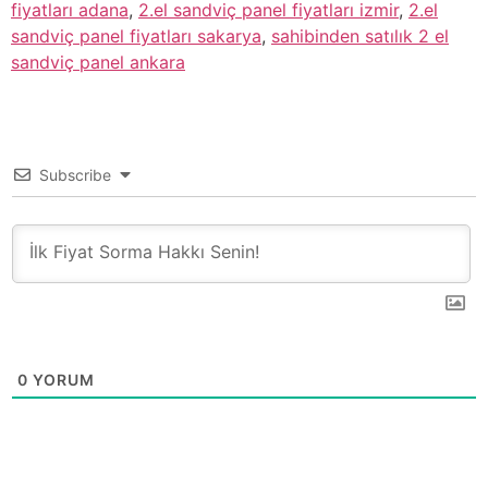
fiyatları adana
,
2.el sandviç panel fiyatları izmir
,
2.el
sandviç panel fiyatları sakarya
,
sahibinden satılık 2 el
sandviç panel ankara
Subscribe
0
YORUM