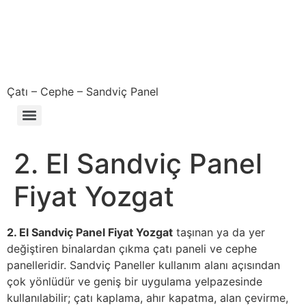
Çatı – Cephe – Sandviç Panel
Çıkma – Defolu – İkinci El – 2. El Sandviç Panel Fiyatları
2. El Sandviç Panel
Fiyat Yozgat
2. El Sandviç Panel Fiyat Yozgat
taşınan ya da yer
değiştiren binalardan çıkma çatı paneli ve cephe
panelleridir. Sandviç Paneller kullanım alanı açısından
çok yönlüdür ve geniş bir uygulama yelpazesinde
kullanılabilir; çatı kaplama, ahır kapatma, alan çevirme,