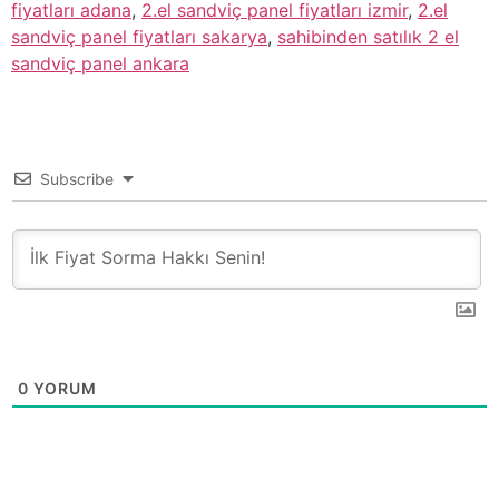
fiyatları adana
,
2.el sandviç panel fiyatları izmir
,
2.el
sandviç panel fiyatları sakarya
,
sahibinden satılık 2 el
sandviç panel ankara
Subscribe
0
YORUM