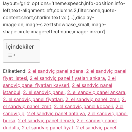
layout=’grid’ options=’theme:speech,info-position:info-
left,text-alignment:left,columns:2,filter:none,quote-
content:short,charlimitextra: (…),display-
image:on,image-size:ttshowcase_small,image-
shape:circle,image-effect:none,image-link:on’]
İçindekiler
Etiketlendi
2 el sandviç panel adana
,
2 el sandviç panel
fiyat listesi
,
2 el sandviç panel fiyatları ankara
,
2 el
sandviç panel fiyatları kayseri
,
2 el sandviç panel
istanbul
,
2. el sandviç panel
,
2. el sandviç panel ankara
,
2. el sandviç panel fiyatları
,
2. el sandviç panel izmir
,
2.
el sandviç panel izmit
,
2. el sandviç panel kocaeli
,
2.el
sandviç p
,
2.el sandviç panel antalya
,
2.el sandviç panel
bursa
,
2.el sandviç panel denizli
,
2.el sandviç panel
dudullu
,
2.el sandviç panel fiyat
,
2.el sandviç panel