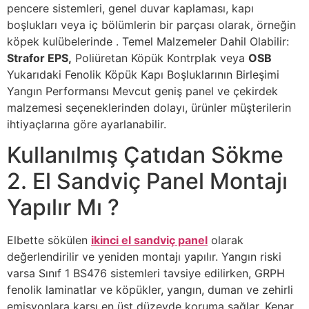
pencere sistemleri, genel duvar kaplaması, kapı
boşlukları veya iç bölümlerin bir parçası olarak, örneğin
köpek kulübelerinde . Temel Malzemeler Dahil Olabilir:
Strafor EPS,
Poliüretan Köpük Kontrplak veya
OSB
Yukarıdaki Fenolik Köpük Kapı Boşluklarının Birleşimi
Yangın Performansı Mevcut geniş panel ve çekirdek
malzemesi seçeneklerinden dolayı, ürünler müşterilerin
ihtiyaçlarına göre ayarlanabilir.
Kullanılmış Çatıdan Sökme
2. El Sandviç Panel Montajı
Yapılır Mı ?
Elbette sökülen
ikinci el sandviç panel
olarak
değerlendirilir ve yeniden montajı yapılır. Yangın riski
varsa Sınıf 1 BS476 sistemleri tavsiye edilirken, GRPH
fenolik laminatlar ve köpükler, yangın, duman ve zehirli
emisyonlara karşı en üst düzeyde koruma sağlar. Kenar