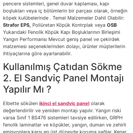
pencere sistemleri, genel duvar kaplaması, kapı
boşlukları veya iç bölümlerin bir parçası olarak, örneğin
köpek kulübelerinde . Temel Malzemeler Dahil Olabilir:
Strafor EPS,
Poliüretan Köpük Kontrplak veya
OSB
Yukarıdaki Fenolik Köpük Kapı Boşluklarının Birleşimi
Yangın Performansı Mevcut geniş panel ve çekirdek
malzemesi seçeneklerinden dolayı, ürünler müşterilerin
ihtiyaçlarına göre ayarlanabilir.
Kullanılmış Çatıdan Sökme
2. El Sandviç Panel Montajı
Yapılır Mı ?
Elbette sökülen
ikinci el sandviç panel
olarak
değerlendirilir ve yeniden montajı yapılır. Yangın riski
varsa Sınıf 1 BS476 sistemleri tavsiye edilirken, GRPH
fenolik laminatlar ve köpükler, yangın, duman ve zehirli
emisyonlara karşı en üst düzeyde koruma sağlar. Kenar