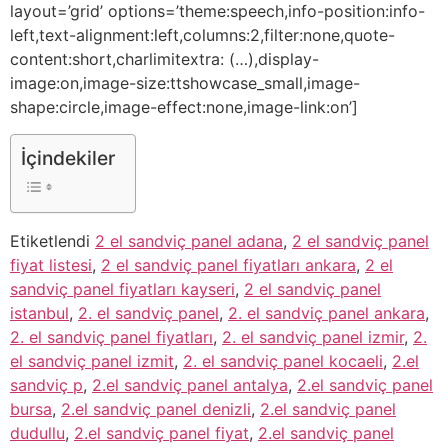
layout=’grid’ options=’theme:speech,info-position:info-
left,text-alignment:left,columns:2,filter:none,quote-
content:short,charlimitextra: (…),display-
image:on,image-size:ttshowcase_small,image-
shape:circle,image-effect:none,image-link:on’]
İçindekiler
Etiketlendi
2 el sandviç panel adana
,
2 el sandviç panel
fiyat listesi
,
2 el sandviç panel fiyatları ankara
,
2 el
sandviç panel fiyatları kayseri
,
2 el sandviç panel
istanbul
,
2. el sandviç panel
,
2. el sandviç panel ankara
,
2. el sandviç panel fiyatları
,
2. el sandviç panel izmir
,
2.
el sandviç panel izmit
,
2. el sandviç panel kocaeli
,
2.el
sandviç p
,
2.el sandviç panel antalya
,
2.el sandviç panel
bursa
,
2.el sandviç panel denizli
,
2.el sandviç panel
dudullu
,
2.el sandviç panel fiyat
,
2.el sandviç panel