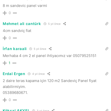
8 m sandevic panel varmi
0
Mehmet ali cantürk
5 yıl önce
4cm sandviç fiat
0
İrfan karaali
5 yıl önce
Merhaba 4 cm 2 el panel ihtiyacımız var 05079525151
1
Erdal Ergen
4 yıl önce
2 daire teras kapama için 120 m2 Sandeviç Panel fiyat
alabilirmiyim.
05389680671.
0
Köksal AKYEL
3 yıl önce