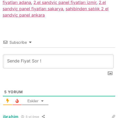
fiyatları adana
,
2.el sandviç panel fiyatları izmir
,
2.el
sandviç panel fiyatları sakarya
,
sahibinden satılık 2 el
sandviç panel ankara
Subscribe
5
YORUM
Eskiler
ibrahim
5 yıl önce