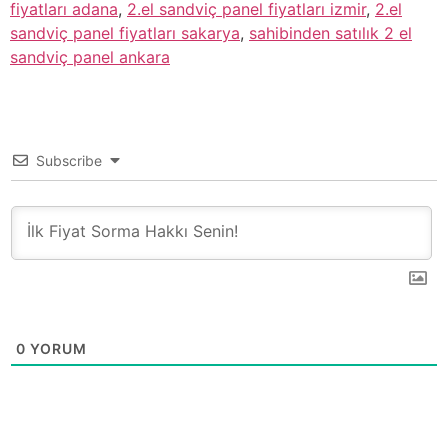
fiyatları adana
,
2.el sandviç panel fiyatları izmir
,
2.el
sandviç panel fiyatları sakarya
,
sahibinden satılık 2 el
sandviç panel ankara
Subscribe
0
YORUM