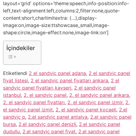
layout=’grid’ options=’theme:speech,info-position:info-
left,text-alignment:left,columns:2,filter:none,quote-
content:short,charlimitextra: (…),display-
image:on,image-size:ttshowcase_small,image-
shape:circle,image-effect:none,image-link:on’]
İçindekiler
Etiketlendi
2 el sandviç panel adana
,
2 el sandviç panel
fiyat listesi
,
2 el sandviç panel fiyatları ankara
,
2 el
sandviç panel fiyatları kayseri
,
2 el sandviç panel
istanbul
,
2. el sandviç panel
,
2. el sandviç panel ankara
,
2. el sandviç panel fiyatları
,
2. el sandviç panel izmir
,
2.
el sandviç panel izmit
,
2. el sandviç panel kocaeli
,
2.el
sandviç p
,
2.el sandviç panel antalya
,
2.el sandviç panel
bursa
,
2.el sandviç panel denizli
,
2.el sandviç panel
dudullu
,
2.el sandviç panel fiyat
,
2.el sandviç panel