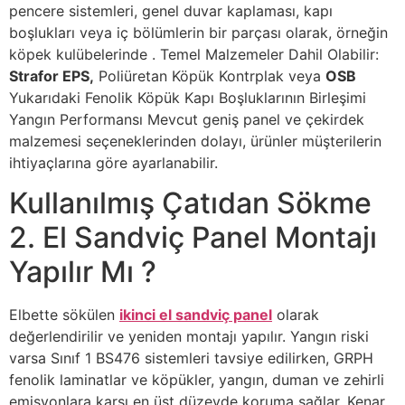
pencere sistemleri, genel duvar kaplaması, kapı
boşlukları veya iç bölümlerin bir parçası olarak, örneğin
köpek kulübelerinde . Temel Malzemeler Dahil Olabilir:
Strafor EPS,
Poliüretan Köpük Kontrplak veya
OSB
Yukarıdaki Fenolik Köpük Kapı Boşluklarının Birleşimi
Yangın Performansı Mevcut geniş panel ve çekirdek
malzemesi seçeneklerinden dolayı, ürünler müşterilerin
ihtiyaçlarına göre ayarlanabilir.
Kullanılmış Çatıdan Sökme
2. El Sandviç Panel Montajı
Yapılır Mı ?
Elbette sökülen
ikinci el sandviç panel
olarak
değerlendirilir ve yeniden montajı yapılır. Yangın riski
varsa Sınıf 1 BS476 sistemleri tavsiye edilirken, GRPH
fenolik laminatlar ve köpükler, yangın, duman ve zehirli
emisyonlara karşı en üst düzeyde koruma sağlar. Kenar