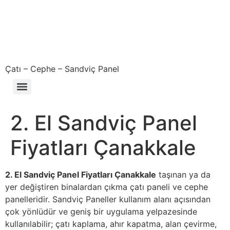
Çatı – Cephe – Sandviç Panel
Çıkma – Defolu – İkinci El – 2. El Sandviç Panel Fiyatları
2. El Sandviç Panel
Fiyatları Çanakkale
2. El Sandviç Panel Fiyatları Çanakkale
taşınan ya da
yer değiştiren binalardan çıkma çatı paneli ve cephe
panelleridir. Sandviç Paneller kullanım alanı açısından
çok yönlüdür ve geniş bir uygulama yelpazesinde
kullanılabilir; çatı kaplama, ahır kapatma, alan çevirme,