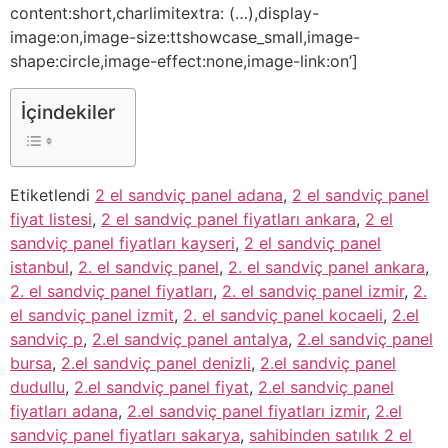
content:short,charlimitextra: (…),display-
image:on,image-size:ttshowcase_small,image-
shape:circle,image-effect:none,image-link:on’]
İçindekiler
Etiketlendi
2 el sandviç panel adana
,
2 el sandviç panel
fiyat listesi
,
2 el sandviç panel fiyatları ankara
,
2 el
sandviç panel fiyatları kayseri
,
2 el sandviç panel
istanbul
,
2. el sandviç panel
,
2. el sandviç panel ankara
,
2. el sandviç panel fiyatları
,
2. el sandviç panel izmir
,
2.
el sandviç panel izmit
,
2. el sandviç panel kocaeli
,
2.el
sandviç p
,
2.el sandviç panel antalya
,
2.el sandviç panel
bursa
,
2.el sandviç panel denizli
,
2.el sandviç panel
dudullu
,
2.el sandviç panel fiyat
,
2.el sandviç panel
fiyatları adana
,
2.el sandviç panel fiyatları izmir
,
2.el
sandviç panel fiyatları sakarya
,
sahibinden satılık 2 el