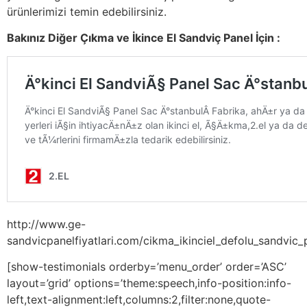
ürünlerimizi temin edebilirsiniz.
Bakınız Diğer Çıkma ve İkince El Sandviç Panel İçin :
http://www.ge-
sandvicpanelfiyatlari.com/cikma_ikinciel_defolu_sandvic_p
[show-testimonials orderby=’menu_order’ order=’ASC’
layout=’grid’ options=’theme:speech,info-position:info-
left,text-alignment:left,columns:2,filter:none,quote-