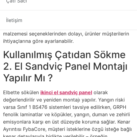
Çatı Sacı
köpek kulübelerinde . Temel Malzemeler Dahil Olabilir:
Strafor EPS,
Poliüretan Köpük Kontrplak veya
OSB
Yukarıdaki Fenolik Köpük Kapı Boşluklarının Birleşimi
İletişim
Yangın Performansı Mevcut geniş panel ve çekirdek
malzemesi seçeneklerinden dolayı, ürünler müşterilerin
ihtiyaçlarına göre ayarlanabilir.
Kullanılmış Çatıdan Sökme
2. El Sandviç Panel Montajı
Yapılır Mı ?
Elbette sökülen
ikinci el sandviç panel
olarak
değerlendirilir ve yeniden montajı yapılır. Yangın riski
varsa Sınıf 1 BS476 sistemleri tavsiye edilirken, GRPH
fenolik laminatlar ve köpükler, yangın, duman ve zehirli
emisyonlara karşı en üst düzeyde koruma sağlar. Kenar
Ayrıntısı FybaCore, müşteri isteklerine özgü isteğe bağlı
kenar detaylarıyla birlikte verilebilir – örneğin