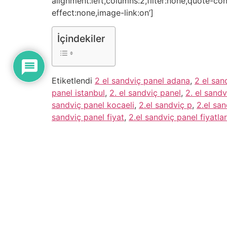
alignment:left,columns:2,filter:none,quote-co
effect:none,image-link:on’]
İçindekiler
Etiketlendi
2 el sandviç panel adana
,
2 el sand
panel istanbul
,
2. el sandviç panel
,
2. el sand
sandviç panel kocaeli
,
2.el sandviç p
,
2.el sa
sandviç panel fiyat
,
2.el sandviç panel fiyatla
sandviç panel ankara
Subscribe