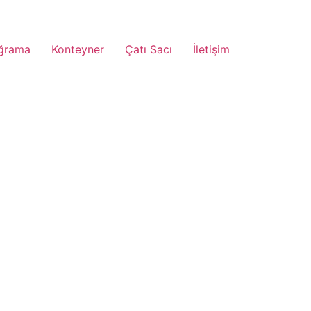
ğrama
Konteyner
Çatı Sacı
İletişim