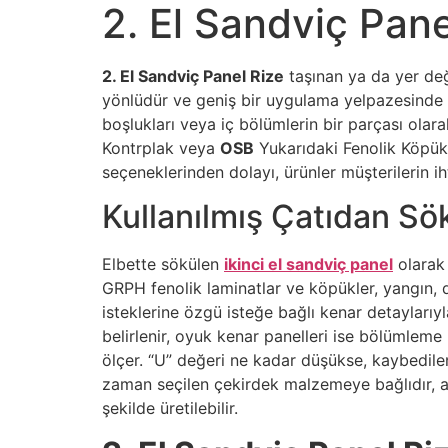
2. El Sandviç Pane
2. El Sandviç Panel Rize
taşınan ya da yer değ
yönlüdür ve geniş bir uygulama yelpazesinde k
boşlukları veya iç bölümlerin bir parçası olar
Kontrplak veya
OSB
Yukarıdaki Fenolik Köpük
seçeneklerinden dolayı, ürünler müşterilerin ih
Kullanılmış Çatıdan Sök
Elbette sökülen
ikinci el sandviç panel
olarak 
GRPH fenolik laminatlar ve köpükler, yangın, 
isteklerine özgü isteğe bağlı kenar detaylarıy
belirlenir, oyuk kenar panelleri ise bölümleme i
ölçer. “U” değeri ne kadar düşükse, kaybedilen
zaman seçilen çekirdek malzemeye bağlıdır, a
şekilde üretilebilir.