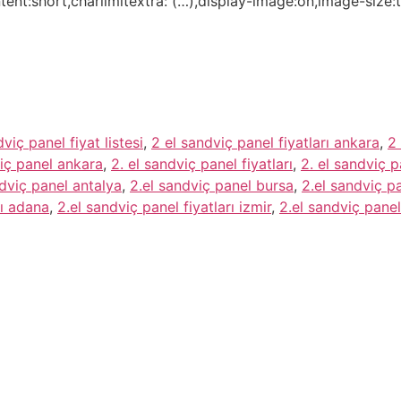
ntent:short,charlimitextra: (…),display-image:on,image-siz
viç panel fiyat listesi
,
2 el sandviç panel fiyatları ankara
,
2 
viç panel ankara
,
2. el sandviç panel fiyatları
,
2. el sandviç p
ndviç panel antalya
,
2.el sandviç panel bursa
,
2.el sandviç pa
rı adana
,
2.el sandviç panel fiyatları izmir
,
2.el sandviç panel