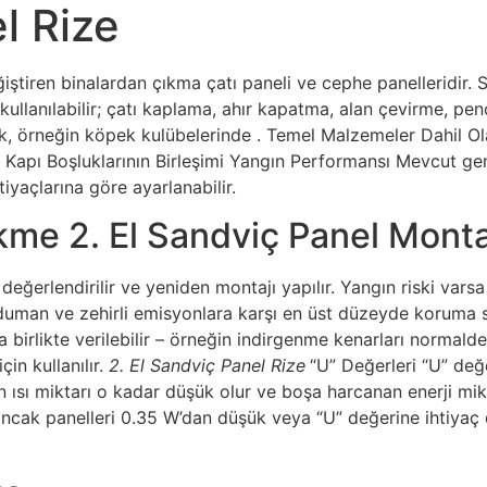
l Rize
iştiren binalardan çıkma çatı paneli ve cephe panelleridir. 
ullanılabilir; çatı kaplama, ahır kapatma, alan çevirme, pen
ak, örneğin köpek kulübelerinde . Temel Malzemeler Dahil Ola
 Kapı Boşluklarının Birleşimi Yangın Performansı Mevcut ge
tiyaçlarına göre ayarlanabilir.
me 2. El Sandviç Panel Montajı
değerlendirilir ve yeniden montajı yapılır. Yangın riski varsa
duman ve zehirli emisyonlara karşı en üst düzeyde koruma s
la birlikte verilebilir – örneğin indirgenme kenarları normal
çin kullanılır.
2. El Sandviç Panel Rize
“U” Değerleri “U” değ
 ısı miktarı o kadar düşük olur ve boşa harcanan enerji mikt
ncak panelleri 0.35 W’dan düşük veya “U” değerine ihtiyaç