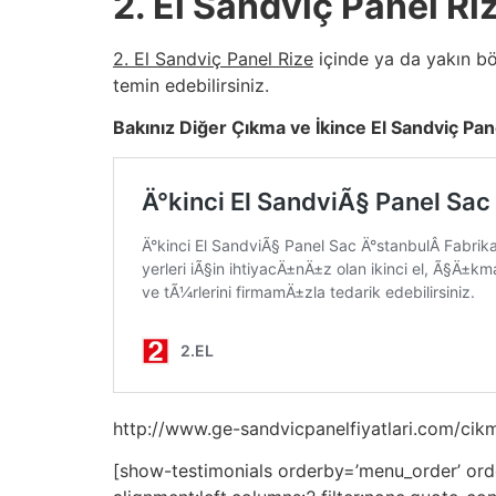
2. El Sandviç Panel Ri
2. El Sandviç Panel Rize
içinde ya da yakın bö
temin edebilirsiniz.
Bakınız Diğer Çıkma ve İkince El Sandviç Pane
http://www.ge-sandvicpanelfiyatlari.com/cikm
[show-testimonials orderby=’menu_order’ order