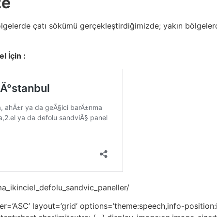
ze
lgelerde çatı sökümü gerçekleştirdiğimizde; yakın bölgelerd
l İçin :
a_ikinciel_defolu_sandvic_paneller/
=’ASC’ layout=’grid’ options=’theme:speech,info-position:i