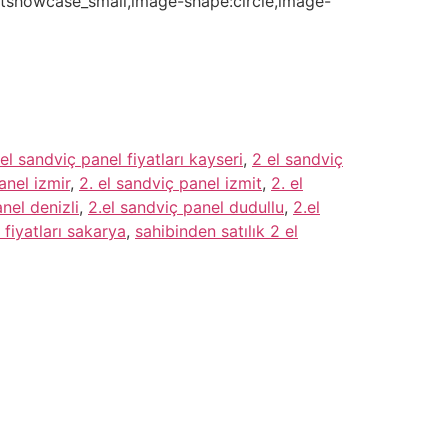
e:ttshowcase_small,image-shape:circle,image-
el sandviç panel fiyatları kayseri
,
2 el sandviç
anel izmir
,
2. el sandviç panel izmit
,
2. el
nel denizli
,
2.el sandviç panel dudullu
,
2.el
 fiyatları sakarya
,
sahibinden satılık 2 el